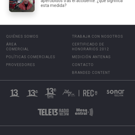
apercibidos tras el accidente: ¿qué significa
esta medida?
QUIÉNES SOMOS
TRABAJA CON NOSOTROS
ÁREA
CERTIFICADO DE
COMERCIAL
HONORARIOS 2012
POLÍTICAS COMERCIALES
MEDICIÓN ANTENAS
PROVEEDORES
CONTACTO
BRANDED CONTENT