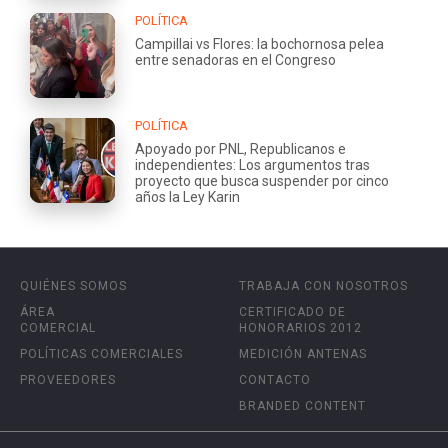
POLÍTICA
Campillai vs Flores: la bochornosa pelea
entre senadoras en el Congreso
POLÍTICA
Apoyado por PNL, Republicanos e
independientes: Los argumentos tras
proyecto que busca suspender por cinco
años la Ley Karin
QUIÉNES SOMOS
TRABAJA CON NOSOTROS
ÁREA
CERTIFICADO DE
COMERCIAL
HONORARIOS 2012
POLÍTICAS COMERCIALES
MEDICIÓN ANTENAS
PROVEEDORES
CONTACTO
BRANDED CONTENT