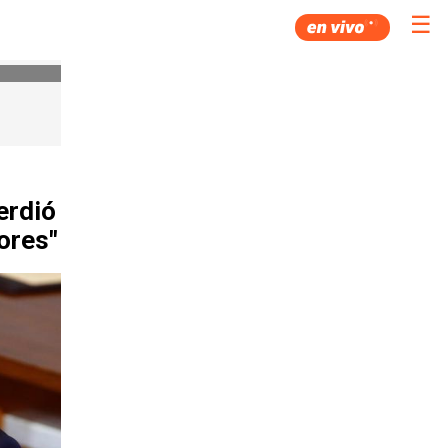
☰
erdió
ores"