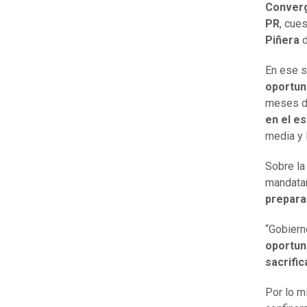
Converg
PR
, cue
Piñera
d
En ese s
oportun
meses d
en el es
media y 
Sobre la
mandatar
prepar
“Gobiern
oportun
sacrifi
Por lo m