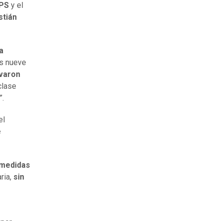
PS
y el
stián
a
s nueve
ivaron
clase
”.
el
e
medidas
ria,
sin