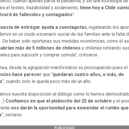
iento, cuando apenas partía la pandemia, y sin una estrategia de
ra el testeo, trazabilidad y aislamiento,
tiene hoy a Chile sumi
récord de fallecidos y contagiados
”.
puesta de entregar ayuda a cuentagotas
, regateando los apor
derivó en un crudo escenario social de las familias ante la falta 
. De haber sido oportunas sus medidas económicas, como él as
habrían más de 5 millones de chilenos
y chilenas retirando su
nales para subsistir y comprar comida”, criticaron.
línea, desde la agrupación manifestaron su preocupación pues el
ncios hace parecer
que “
quedaran cuatro años, o más, de
o
”, cuando solo le queda poco más de un año.
amos nuestra disposición al diálogo como lo hemos demostrado
(…)
Confiamos en que el plebiscito del 25 de octubre
y el pr
yente
nos darán la oportunidad para enmendar el rumbo que
a
”, cerraron.
PUBLICIDAD