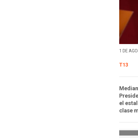
1 DE AGO
T13
Mediant
Preside
el esta
clase m