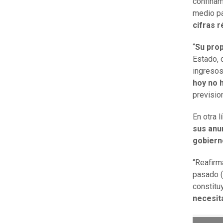
confinam
medio pa
cifras 
“
Su pro
Estado, 
ingresos
hoy no 
previsio
En otra 
sus anu
gobiern
“Reafirm
pasado 
constitu
necesit