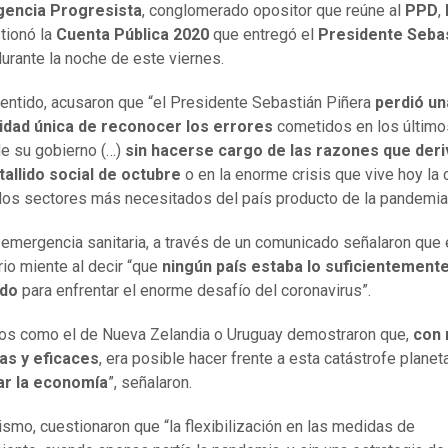
encia Progresista
, conglomerado opositor que reúne al
PPD
,
stionó la
Cuenta Pública 2020
que entregó el
Presidente Seba
urante la noche de este viernes.
entido, acusaron que “el Presidente Sebastián Piñera
perdió un
idad única de reconocer los errores
cometidos en los último
e su gobierno (…)
sin hacerse cargo de las razones que der
tallido social de octubre
o en la enorme crisis que vive hoy la 
los sectores más necesitados del país producto de la pandemia
 emergencia sanitaria, a través de un comunicado señalaron que 
io miente al decir “que
ningún país estaba lo suficientement
ado
para enfrentar el enorme desafío del coronavirus”.
os como el de Nueva Zelandia o Uruguay demostraron que,
con 
as y eficaces
, era posible hacer frente a esta catástrofe planeta
car la economía
”, señalaron.
ismo, cuestionaron que “la flexibilización en las medidas de