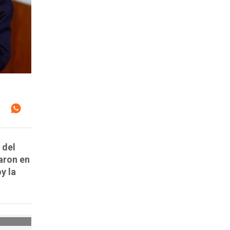
 del
aron en
y la