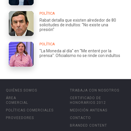
POLÍTICA
Rabat detalla que existen alrededor de 80
solicitudes de indultos: "No existe una
presión"
POLÍTICA
"La Moneda al día" en "Me enteré por la
prensa": Oficialismo no se rinde con indultos
QUIÉNES SOMOS
TRABAJA CON NOSOTROS
ÁREA
CERTIFICADO DE
COMERCIAL
HONORARIOS 2012
POLÍTICAS COMERCIALES
MEDICIÓN ANTENAS
PROVEEDORES
CONTACTO
BRANDED CONTENT