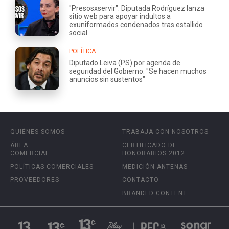
"Presosxservir": Diputada Rodríguez lanza
sitio web para apoyar indultos a
exuniformados condenados tras estallido
social
POLÍTICA
Diputado Leiva (PS) por agenda de
seguridad del Gobierno: "Se hacen muchos
anuncios sin sustentos"
QUIÉNES SOMOS
TRABAJA CON NOSOTROS
ÁREA
CERTIFICADO DE
COMERCIAL
HONORARIOS 2012
POLÍTICAS COMERCIALES
MEDICIÓN ANTENAS
PROVEEDORES
CONTACTO
BRANDED CONTENT