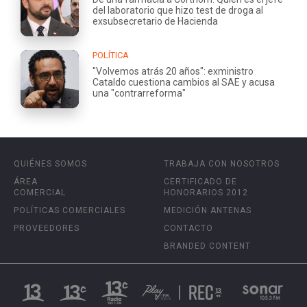
del laboratorio que hizo test de droga al
exsubsecretario de Hacienda
POLÍTICA
"Volvemos atrás 20 años": exministro
Cataldo cuestiona cambios al SAE y acusa
una "contrarreforma"
QUIÉNES SOMOS
TRABAJA CON NOSOTROS
ÁREA
CERTIFICADO DE
COMERCIAL
HONORARIOS 2012
POLÍTICAS COMERCIALES
MEDICIÓN ANTENAS
PROVEEDORES
CONTACTO
BRANDED CONTENT