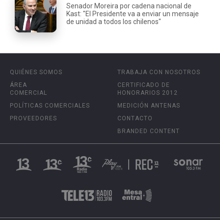
Senador Moreira por cadena nacional de
Kast: "El Presidente va a enviar un mensaje
de unidad a todos los chilenos"
QUIÉNES SOMOS
TRABAJA CON NOSOTROS
ÁREA
CERTIFICADO DE
COMERCIAL
HONORARIOS 2012
POLÍTICAS COMERCIALES
MEDICIÓN ANTENAS
PROVEEDORES
CONTACTO
BRANDED CONTENT