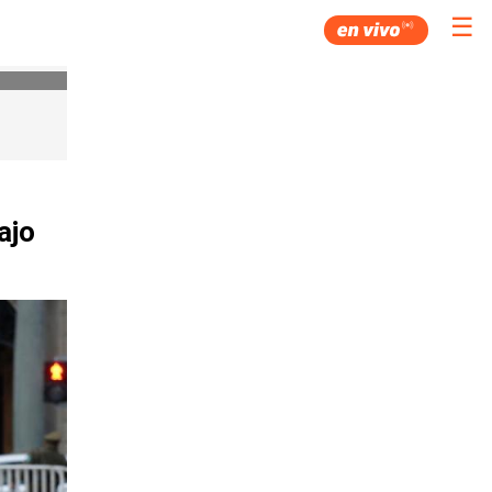
☰
ajo