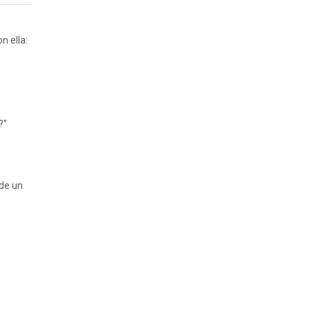
n ella:
s
?”
 de un