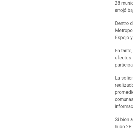
28 munic
arrojó b
Dentro d
Metropol
Espejo y
En tanto
efectos 
particip
La solic
realizad
promedio
comunas 
informac
Si bien 
hubo 28 