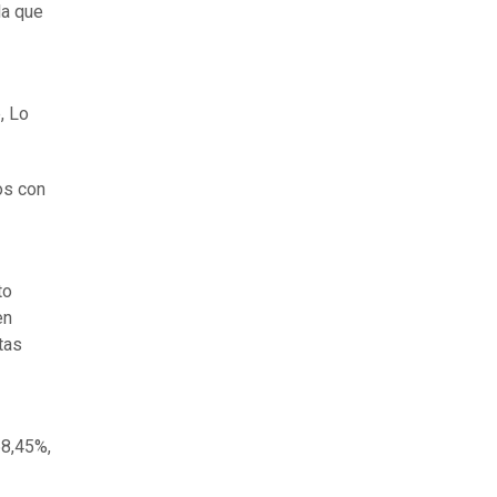
la que
, Lo
os con
to
en
tas
68,45%,