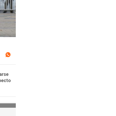
arse
pecto