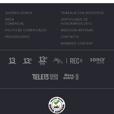
QUIÉNES SOMOS
TRABAJA CON NOSOTROS
ÁREA
CERTIFICADO DE
COMERCIAL
HONORARIOS 2012
POLÍTICAS COMERCIALES
MEDICIÓN ANTENAS
PROVEEDORES
CONTACTO
BRANDED CONTENT