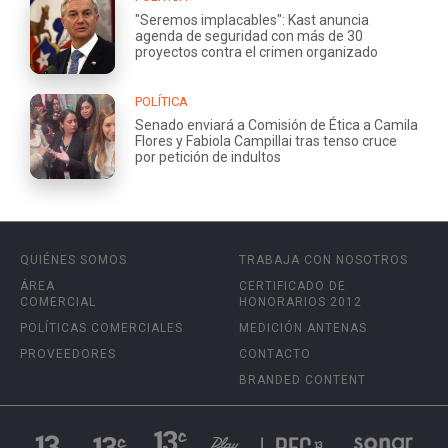
"Seremos implacables": Kast anuncia
agenda de seguridad con más de 30
proyectos contra el crimen organizado
POLÍTICA
Senado enviará a Comisión de Ética a Camila
Flores y Fabiola Campillai tras tenso cruce
por petición de indultos
QUIÉNES SOMOS
TRABAJA CON NOSOTROS
ÁREA
CERTIFICADO DE
COMERCIAL
HONORARIOS 2012
POLÍTICAS COMERCIALES
MEDICIÓN ANTENAS
PROVEEDORES
CONTACTO
BRANDED CONTENT