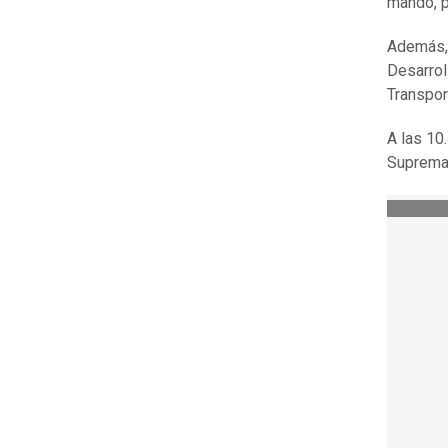
mando, p
Además, e
Desarrol
Transpor
A las 10
Suprema