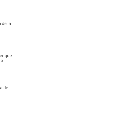
 de la
er que
ió
ca de