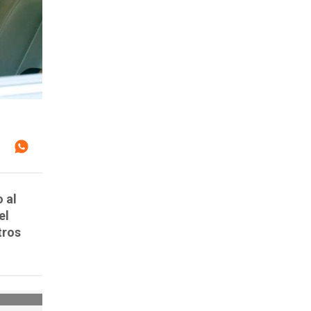
 al
el
tros