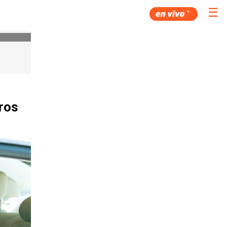
☰
tros