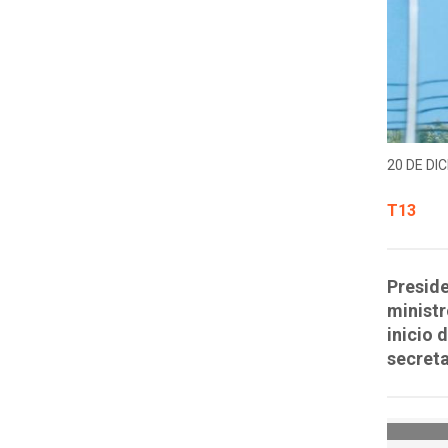
20 DE DIC
T13
Preside
ministr
inicio 
secreta