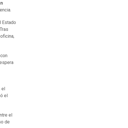
án
encia.
l Estado
 Tras
oficina,
 con
 espera
 el
ó el
tre el
so de