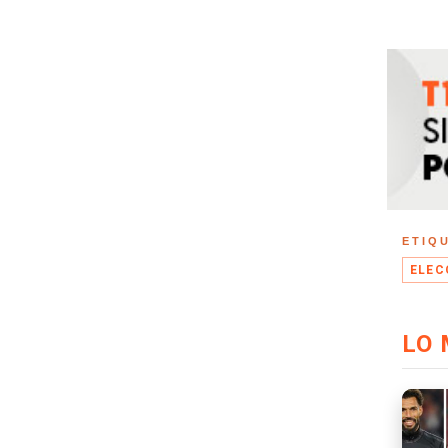
ETIQ
ELEC
LO 