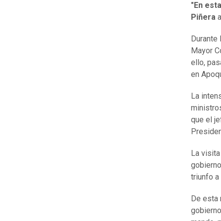
"En esta
Piñera
a
Durante 
Mayor Co
ello, pa
en Apoq
La inten
ministro
que el j
Presiden
La visita
gobierno
triunfo a
De esta 
gobierno