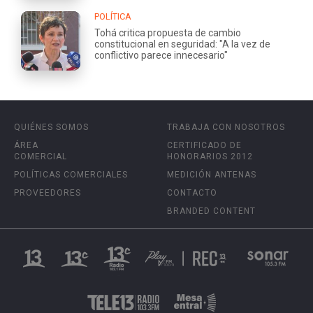
POLÍTICA
Tohá critica propuesta de cambio
constitucional en seguridad: "A la vez de
conflictivo parece innecesario"
QUIÉNES SOMOS
TRABAJA CON NOSOTROS
ÁREA
CERTIFICADO DE
COMERCIAL
HONORARIOS 2012
POLÍTICAS COMERCIALES
MEDICIÓN ANTENAS
PROVEEDORES
CONTACTO
BRANDED CONTENT