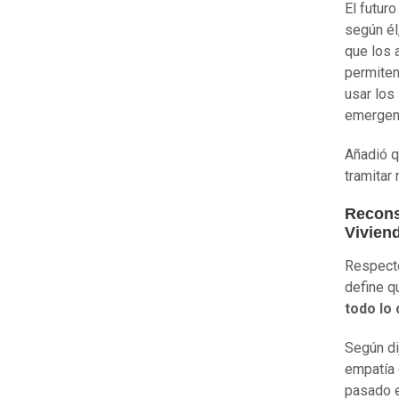
El futur
según él
que los 
permiten
usar los
emergenc
Añadió q
tramitar
Recons
Vivien
Respecto
define q
todo lo 
Según di
empatía 
pasado e