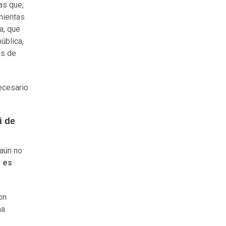
as que,
mientas
a, que
ública,
os de
ecesario
i de
 aún no
e es
on
ha