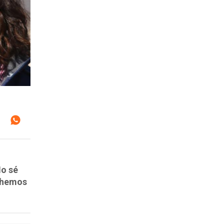
No sé
e hemos