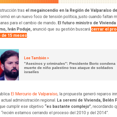
strucción tras
el megaincendio en la Región de Valparaíso d
formó en un nuevo foco de tensión política, justo cuando faltan
anas para el cambio de mando
. El futuro ministro de Vivienda
mo, Iván Poduje,
anunció que su gestión buscará
cerrar el pr
o de 15 meses
.
Lee También >
"Asesinos y criminales": Presidente Boric condena
muerte de niño palestino tras ataque de soldados
israelíes
ublica
El Mercurio de Valparaíso
, la propuesta generó reparos i
 actual administración regional.
La seremi de Vivienda, Belén
 que cumplir ese objetivo
“es bastante complejo”
, recordando 
 “recién estamos cerrando el proceso del 2010 y del 2014”.