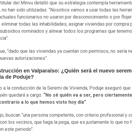
o titular del Minvu detalló que su estrategia contempla herramient
, no han sido utilizadas: “Nosotros vamos a usar todas las herra
actuales funcionarios no usaron por desconocimiento o por flojer
 eliminar todas las inhabilidades, asignar viviendas por compra p
 subsidios nominados y alinear todos los programas que tenem
ia”.
ue, “dado que las viviendas ya cuentan con permisos, no sería n
 nuevas autorizaciones”.
trucción en Valparaíso: ¿Quién será el nuevo serem
da de Poduje?
 a la conducción de la Seremi de Vivienda, Poduje aseguró que
uién quedará a cargo:
“No sé quién va a ser, pero ciertament
contrario a lo que hemos visto hoy día”
.
jo, buscan “una persona competente, con criterio profesional y c
con los vecinos, que haga la pega, que es justamente lo que no 
n este periodo”.