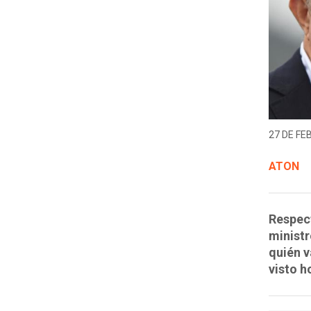
27 DE FE
ATON
Respect
ministr
quién v
visto h