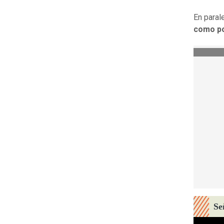
En paral
como po
Se