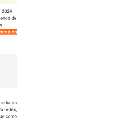
e 2024
 menos de
 y
oceso en
nmediatos
 Paredes
,
que como