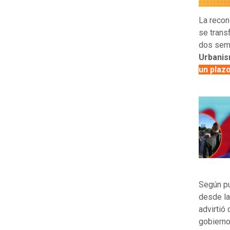
La recon
se trans
dos sem
Urbanis
un plaz
Según p
desde la
advirtió
gobierno