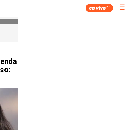
☰
ienda
so: