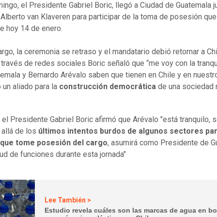
ingo, el Presidente Gabriel Boric, llegó a Ciudad de Guatemala ju
r Alberto van Klaveren para participar de la toma de posesión qu
se hoy 14 de enero.
rgo, la ceremonia se retraso y el mandatario debió retornar a Ch
 través de redes sociales Boric señaló que “me voy con la tranqu
emala y Bernardo Arévalo saben que tienen en Chile y en nuestr
 un aliado para la
construcción democrática
de una sociedad
el Presidente Gabriel Boric afirmó que Arévalo "está tranquilo, 
allá de los
últimos intentos burdos de algunos sectores pa
 que tome posesión del cargo
, asumirá como Presidente de G
tud de funciones durante esta jornada"
Lee También >
Estudio revela cuáles son las marcas de agua en bo