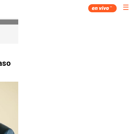
☰
raso