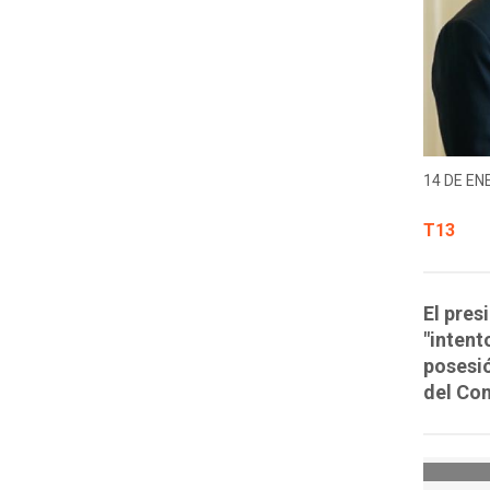
14 DE EN
T13
El pres
"intent
posesió
del Co