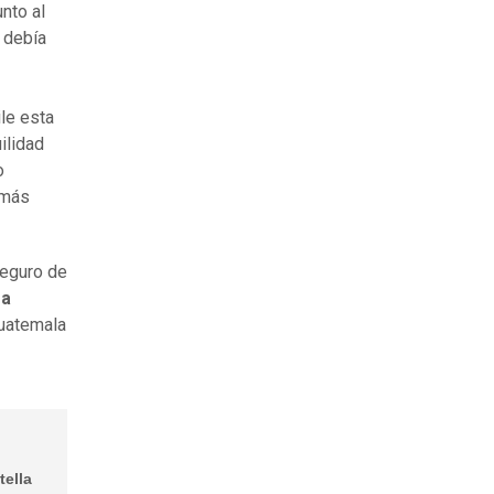
nto al
e debía
ile esta
ilidad
o
 más
seguro de
ra
uatemala
tella