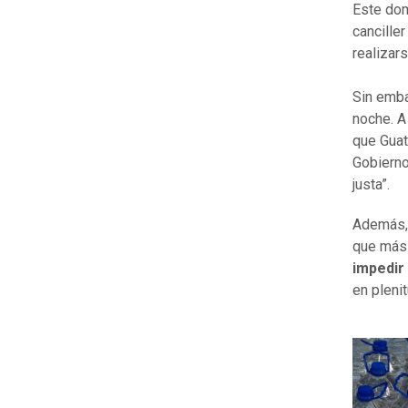
Este dom
cancille
realizar
Sin emba
noche. A
que Guat
Gobierno
justa”.
Además, 
que más 
impedir
en pleni