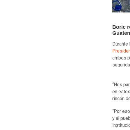
Boric 
Guate
Durante 
Preside
ambos pa
segurida
“Nos par
en estos
rincón d
“Por eso
y al pue
instituc