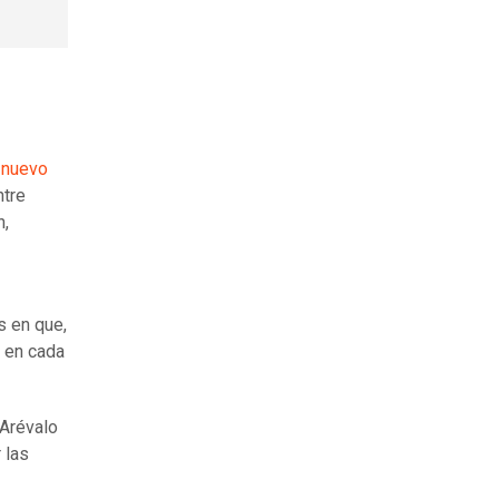
l nuevo
ntre
n,
s en que,
a en cada
Arévalo
 las