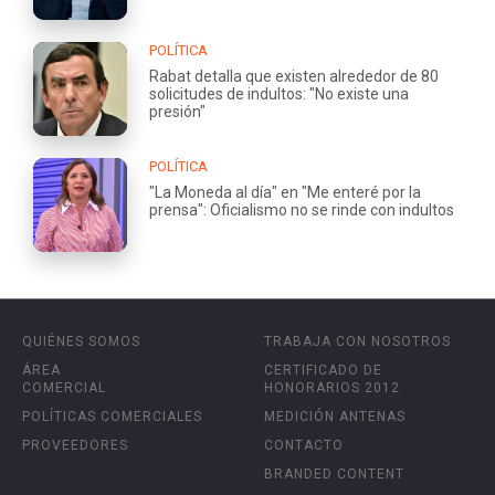
POLÍTICA
Rabat detalla que existen alrededor de 80
solicitudes de indultos: "No existe una
presión"
POLÍTICA
"La Moneda al día" en "Me enteré por la
prensa": Oficialismo no se rinde con indultos
QUIÉNES SOMOS
TRABAJA CON NOSOTROS
ÁREA
CERTIFICADO DE
COMERCIAL
HONORARIOS 2012
POLÍTICAS COMERCIALES
MEDICIÓN ANTENAS
PROVEEDORES
CONTACTO
BRANDED CONTENT