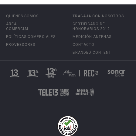
QUIÉNES SOMOS
TRABAJA CON NOSOTROS
ÁREA
CERTIFICADO DE
COMERCIAL
HONORARIOS 2012
POLÍTICAS COMERCIALES
MEDICIÓN ANTENAS
PROVEEDORES
CONTACTO
BRANDED CONTENT