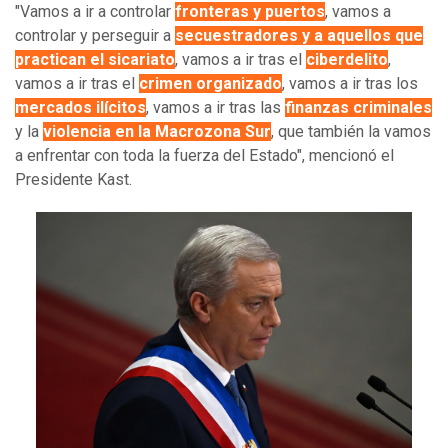
"Vamos a ir a controlar
fronteras y puertos
, vamos a
controlar y perseguir a
secuestradores y a aquellos que
practican el sicariato
, vamos a ir tras el
ciberdelito
,
vamos a ir tras el
crimen organizado
, vamos a ir tras los
mercados ilícitos
, vamos a ir tras las
finanzas criminales
y la
violencia en la Macrozona Sur
, que también la vamos
a enfrentar con toda la fuerza del Estado", mencionó el
Presidente Kast.