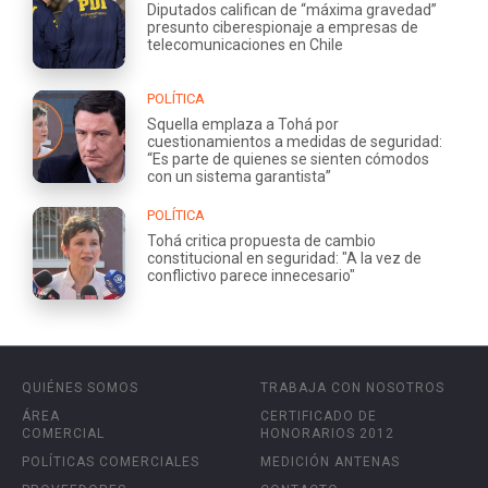
Diputados califican de “máxima gravedad”
presunto ciberespionaje a empresas de
telecomunicaciones en Chile
POLÍTICA
Squella emplaza a Tohá por
cuestionamientos a medidas de seguridad:
“Es parte de quienes se sienten cómodos
con un sistema garantista”
POLÍTICA
Tohá critica propuesta de cambio
constitucional en seguridad: "A la vez de
conflictivo parece innecesario"
QUIÉNES SOMOS
TRABAJA CON NOSOTROS
ÁREA
CERTIFICADO DE
COMERCIAL
HONORARIOS 2012
POLÍTICAS COMERCIALES
MEDICIÓN ANTENAS