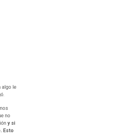
 algo le
gó.
amos
ue no
ción
y si
. Esto