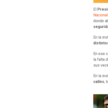
El
Presi
Nacional
donde ab
segurid
En la in
distint
En ese c
la falta
sus vec
En la in
calles
, 