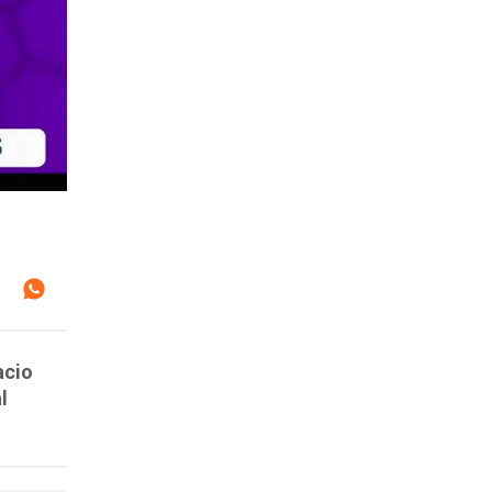
acio
l