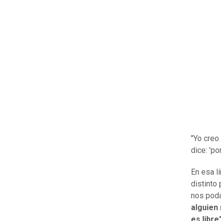
"Yo creo
dice: 'po
En esa l
distinto
nos poda
alguien 
es libre