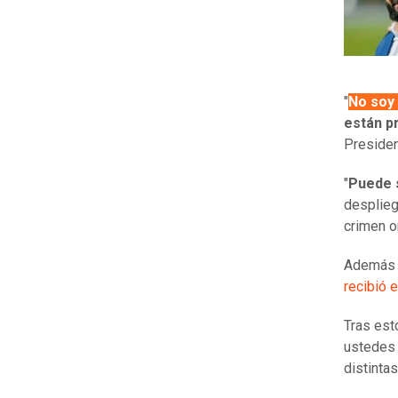
"
No soy 
están p
Presiden
"
Puede 
desplieg
crimen o
Además 
recibió 
Tras est
ustedes 
distinta