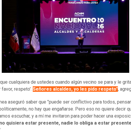
 que cualquiera de ustedes cuando algún vecino se para y le grita
r favor, respeto'.
Señores alcaldes, yo les pido respeto"
, agre
ínea aseguró saber que "puede ser conflictivo para todos, pens
 políticamente, no hay que engañarse. Pero eso no quiere decir q
mos escuchar, y a mí me invitaron para poder hacer una exposi
no quisiera estar presente, nadie lo obliga a estar presente
".