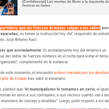
[Confidencial] Las recetas de Boric a la izquierda d
festival en Gales
partidario que las Fuerzas Armadas salgan a las calles
,
por
reparadas,
no tienen la instrucción hoy día", respondió de entrad
te José Antonio Kast.
ser que acotadamente
. Sí, acotadamente hoy día tenemos un
ue del doble de fuerzas militares en el norte para evitar el tema
rganizado", complementó en la instancia.
de este momento, el encuentro
estuvo marcado por los abuche
el jefe de Estado
tras subir al escenario.
o, planteó que "
el municipalismo lo tomamos en serio
, al igua
toman en serio a sus concejales, a sus vecinos cuando van a la
s reuniones de concejo y alcaldías". Luego, pidió respeto a los al