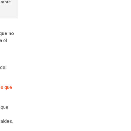
urante
que no
a el
 del
os que
l que
s
caldes.