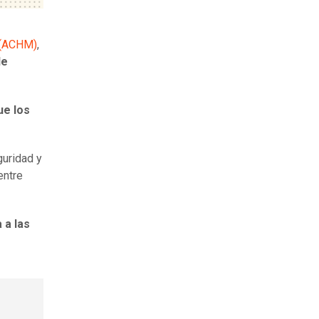
s (ACHM)
,
de
ue los
guridad y
entre
 a las