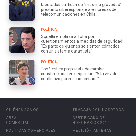
Diputados califican de “máxima gravedad”
presunto ciberespionaje a empresas de
telecomunicaciones en Chile
POLÍTICA
Squella emplaza a Tohá por
cuestionamientos a medidas de seguridad:
“Es parte de quienes se sienten cómodos
con un sistema garantista”
POLÍTICA
Tohá critica propuesta de cambio
constitucional en seguridad: "A la vez de
conflictivo parece innecesario"
QUIÉNES SOMOS
TRABAJA CON NOSOTROS
ÁREA
CERTIFICADO DE
COMERCIAL
HONORARIOS 2012
POLÍTICAS COMERCIALES
MEDICIÓN ANTENAS