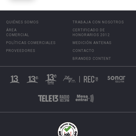
QUIÉNES SOMOS
TRABAJA CON NOSOTROS
ÁREA
CERTIFICADO DE
COMERCIAL
HONORARIOS 2012
POLÍTICAS COMERCIALES
MEDICIÓN ANTENAS
PROVEEDORES
CONTACTO
BRANDED CONTENT