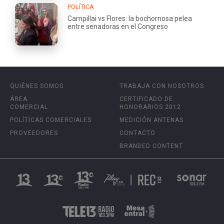
POLÍTICA
Campillai vs Flores: la bochornosa pelea
entre senadoras en el Congreso
QUIÉNES SOMOS
TRABAJA CON NOSOTROS
ÁREA
CERTIFICADO DE
COMERCIAL
HONORARIOS 2012
POLÍTICAS COMERCIALES
MEDICIÓN ANTENAS
PROVEEDORES
CONTACTO
BRANDED CONTENT