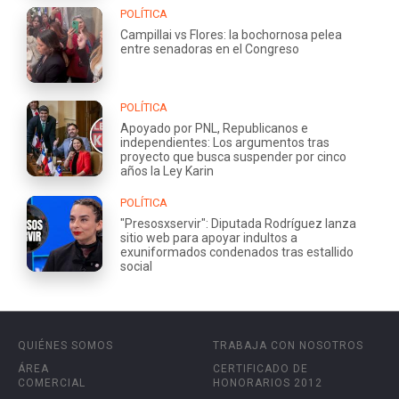
POLÍTICA
Campillai vs Flores: la bochornosa pelea
entre senadoras en el Congreso
POLÍTICA
Apoyado por PNL, Republicanos e
independientes: Los argumentos tras
proyecto que busca suspender por cinco
años la Ley Karin
POLÍTICA
"Presosxservir": Diputada Rodríguez lanza
sitio web para apoyar indultos a
exuniformados condenados tras estallido
social
QUIÉNES SOMOS
TRABAJA CON NOSOTROS
ÁREA
CERTIFICADO DE
COMERCIAL
HONORARIOS 2012