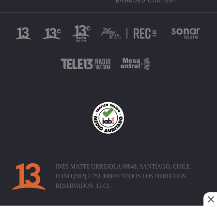
BRANDED CONTENT
INÉS MATTE URREJOLA #0848, SANTIAGO, CHILE
FONO (562) 2 251 4000 © TODOS LOS DERECHOS
RESERVADOS. 13.CL