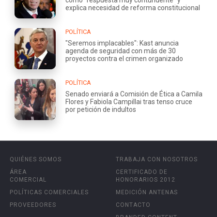
explica necesidad de reforma constitucional
POLÍTICA
"Seremos implacables": Kast anuncia
agenda de seguridad con más de 30
proyectos contra el crimen organizado
POLÍTICA
Senado enviará a Comisión de Ética a Camila
Flores y Fabiola Campillai tras tenso cruce
por petición de indultos
QUIÉNES SOMOS
TRABAJA CON NOSOTROS
ÁREA
CERTIFICADO DE
COMERCIAL
HONORARIOS 2012
POLÍTICAS COMERCIALES
MEDICIÓN ANTENAS
PROVEEDORES
CONTACTO