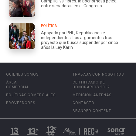
Campillai vs Flores: la bochornosa pelea
entre senadoras en el Congreso
POLÍTICA
Apoyado por PNL, Republicanos e
independientes: Los argumentos tras
proyecto que busca suspender por cinco
años la Ley Karin
QUIÉNES SOMOS
TRABAJA CON NOSOTROS
ÁREA
CERTIFICADO DE
COMERCIAL
HONORARIOS 2012
POLÍTICAS COMERCIALES
MEDICIÓN ANTENAS
PROVEEDORES
CONTACTO
BRANDED CONTENT