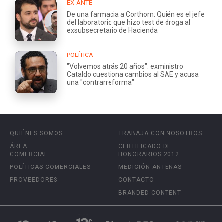
EX-ANTE
De una farmacia a Corthorn: Quién es el jefe
del laboratorio que hizo test de droga al
exsubsecretario de Hacienda
POLÍTICA
"Volvemos atrás 20 años": exministro
Cataldo cuestiona cambios al SAE y acusa
una "contrarreforma"
QUIÉNES SOMOS
TRABAJA CON NOSOTROS
ÁREA
CERTIFICADO DE
COMERCIAL
HONORARIOS 2012
POLÍTICAS COMERCIALES
MEDICIÓN ANTENAS
PROVEEDORES
CONTACTO
BRANDED CONTENT