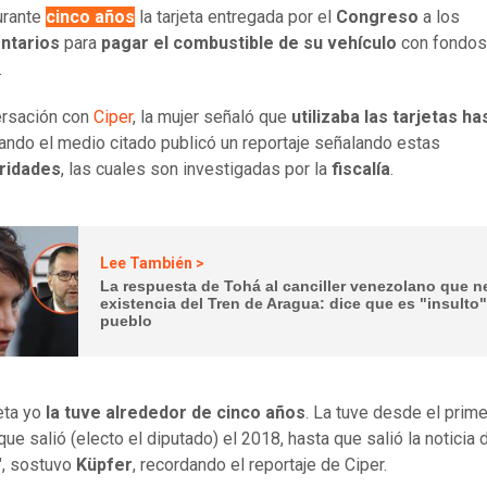
durante
cinco años
la tarjeta entregada por el
Congreso
a los
ntarios
para
pagar el combustible de su vehículo
con fondos
.
ersación con
Ciper
, la mujer señaló que
utilizaba las tarjetas ha
uando el medio citado publicó un reportaje señalando estas
aridades
, las cuales son investigadas por la
fiscalía
.
Lee También >
La respuesta de Tohá al canciller venezolano que 
existencia del Tren de Aragua: dice que es "insulto"
pueblo
eta yo
la tuve alrededor de cinco años
. La tuve desde el prime
ue salió (electo el diputado) el 2018, hasta que salió la noticia 
", sostuvo
Küpfer
, recordando el reportaje de Ciper.