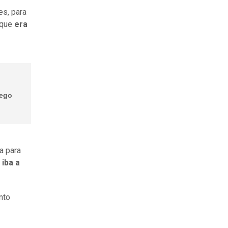
es, para
rque
era
uego
a para
 iba a
nto