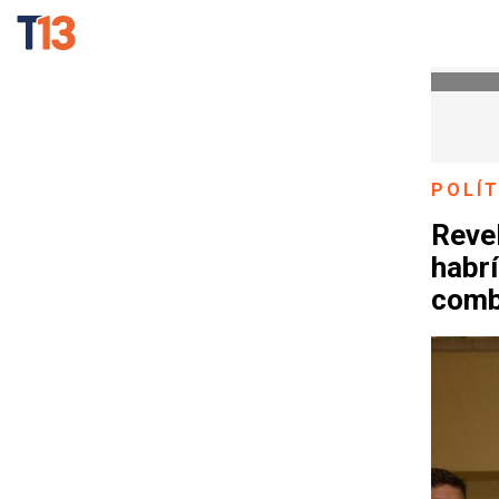
POLÍT
Reve
habrí
comb