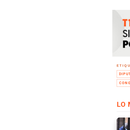
ETIQ
DIPU
CON
LO 