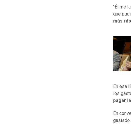
"Él me l
que pudi
más ráp
En esa l
los gast
pagar la
En conve
gastado