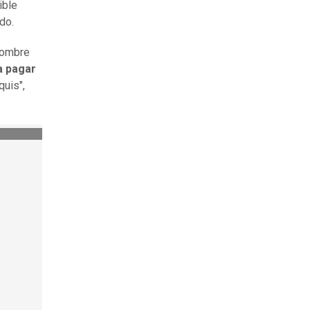
ible
ado.
nombre
 a pagar
quis",