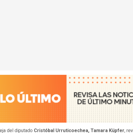
eja del diputado
Cristóbal Urruticoechea, Tamara Küpfer
, re