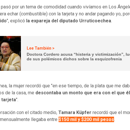
a pasó por un tema de comodidad cuando vivíamos en Los Ángel
era echar (combustible) con la tarjeta y no andar pagando yo, po
ido
", explicó
la expareja del diputado Urruticoechea
.
Lee También >
Doctora Cordero acusa “histeria y victimización”, l
de sus polémicos dichos sobre la esquizofrenia
ínea, la mujer recordó que "en ese tiempo, de la plata que me dab
os de la casa, me
descontaba un monto que era con el que él
 tarjeta
".
rsación con el citado medio,
Tamara Küpfer
recordó que el mo
 mensualmente llegaba entre
$150 mil y $200 mil pesos
.