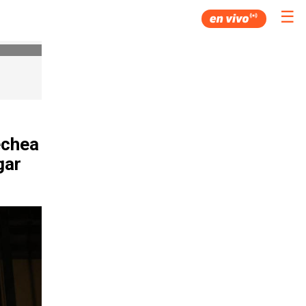
☰
echea
gar