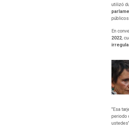
utilizó 
parlame
públicos
En conv
2022
, c
irregul
"Esa tarj
periodo q
ustedes