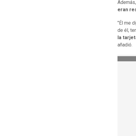
Además, 
eran re
"Él me d
de él, te
la tarj
añadió.