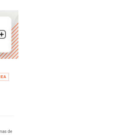
HEA
rmas de