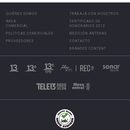
QUIÉNES SOMOS
TRABAJA CON NOSOTROS
ÁREA
CERTIFICADO DE
COMERCIAL
HONORARIOS 2012
POLÍTICAS COMERCIALES
MEDICIÓN ANTENAS
PROVEEDORES
CONTACTO
BRANDED CONTENT