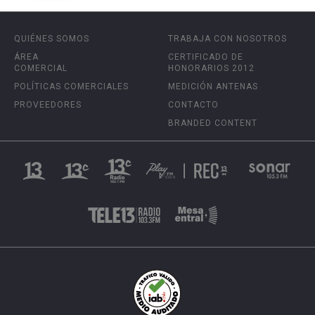
QUIÉNES SOMOS
TRABAJA CON NOSOTROS
ÁREA
CERTIFICADO DE
COMERCIAL
HONORARIOS 2012
POLÍTICAS COMERCIALES
MEDICIÓN ANTENAS
PROVEEDORES
CONTACTO
BRANDED CONTENT