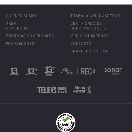
QUIÉNES SOMOS
TRABAJA CON NOSOTROS
ÁREA
CERTIFICADO DE
COMERCIAL
HONORARIOS 2012
POLÍTICAS COMERCIALES
MEDICIÓN ANTENAS
PROVEEDORES
CONTACTO
BRANDED CONTENT