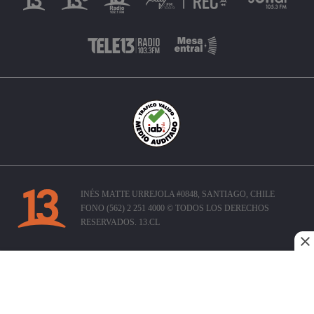
INÉS MATTE URREJOLA #0848, SANTIAGO, CHILE
FONO (562) 2 251 4000 © TODOS LOS DERECHOS
RESERVADOS. 13.CL