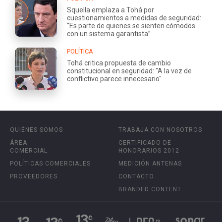
Squella emplaza a Tohá por
cuestionamientos a medidas de seguridad:
“Es parte de quienes se sienten cómodos
con un sistema garantista”
POLÍTICA
Tohá critica propuesta de cambio
constitucional en seguridad: "A la vez de
conflictivo parece innecesario"
QUIÉNES SOMOS
TRABAJA CON NOSOTROS
ÁREA
CERTIFICADO DE
COMERCIAL
HONORARIOS 2012
POLÍTICAS COMERCIALES
MEDICIÓN ANTENAS
PROVEEDORES
CONTACTO
BRANDED CONTENT