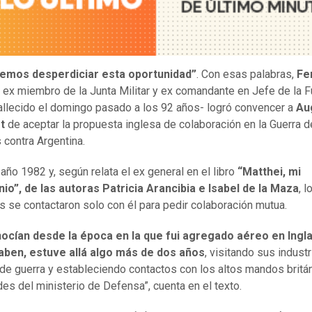
emos desperdiciar esta oportunidad”
. Con esas palabras,
Fe
, ex miembro de la Junta Militar y ex comandante en Jefe de la 
allecido el domingo pasado a los 92 años- logró convencer a
Au
t
de aceptar la propuesta inglesa de colaboración en la Guerra 
 contra Argentina.
 año 1982 y, según relata el ex general en el libro
“Matthei, mi
io”, de las autoras Patricia Arancibia e Isabel de la Maza
, l
os se contactaron solo con él para pedir colaboración mutua.
ocían desde la época en la que fui agregado aéreo en Ingla
ben, estuve allá algo más de dos años
, visitando sus indust
 de guerra y estableciendo contactos con los altos mandos britá
des del ministerio de Defensa”, cuenta en el texto.