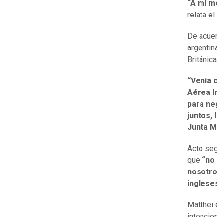
“A mí m
relata el
De acuer
argentin
Británica
“Venía 
Aérea I
para ne
juntos, 
Junta Mi
Acto seg
que
“no 
nosotro
inglese
Matthei 
intencio