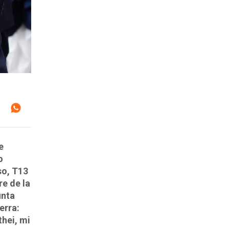
e
o
so, T13
e de la
unta
erra:
thei, mi