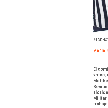
24 DE NO
MARIAJ
El dom
votos, 
Matthei
Semanal
alcalde
Militar
trabaja