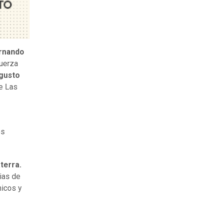
rnando
Fuerza
gusto
de Las
os
terra.
rias de
nicos y