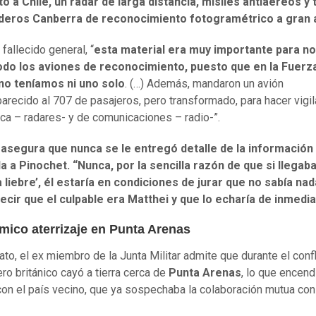
o a Chile, un radar de larga distancia, misiles antiaéreos y 
eros Canberra de reconocimiento fotogramétrico a gran a
fallecido general, “
esta material era muy importante para no
odo los aviones de reconocimiento, puesto que en la Fuerz
 no teníamos ni uno solo
. (…) Además, mandaron un avión
arecido al 707 de pasajeros, pero transformado, para hacer vigil
ica – radares- y de comunicaciones – radio-”.
 asegura que nunca se le entregó detalle de la información
 a Pinochet. “Nunca, por la sencilla razón de que si llegaba
la liebre’, él estaría en condiciones de jurar que no sabía nad
ecir que el culpable era Matthei y que lo echaría de inmedia
mico aterrizaje en Punta Arenas
ato, el ex miembro de la Junta Militar admite que durante el confl
ro británico cayó a tierra cerca de
Punta Arenas
, lo que encend
on el país vecino, que ya sospechaba la colaboración mutua con