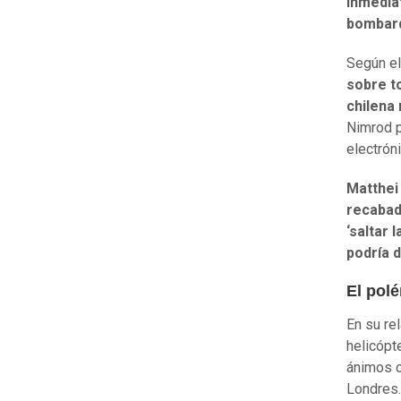
inmediat
bombard
Según el 
sobre t
chilena
Nimrod p
electrón
Matthei
recabada
‘saltar 
podría d
El polé
En su rel
helicópte
ánimos c
Londres.