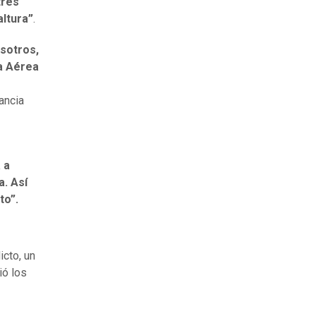
tres
ltura”
.
sotros,
a Aérea
ancia
 a
a. Así
to”.
icto, un
ió los