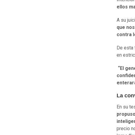
ellos m
A su juic
que nos
contra 
De esta 
en estri
“El gen
confide
enterar
La con
En su te
propuso
intelige
precio no