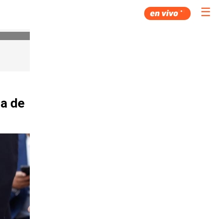
☰
ra de