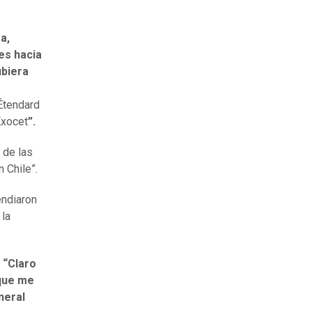
a,
es hacia
ubiera
Étendard
Exocet
”.
 de las
 Chile”.
endiaron
 la
:
“Claro
 que me
neral