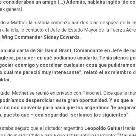
e consideraban un amigo (…) Además, hablaba inglés ‘de cor
 ex general.
do a Matthei, la historia comenzó así: dos días después de la i
a a la isla, lo contactó el Jefe de Estado Mayor de la Fuerza Aér
,
Wing Commander Sidney Edwards.
con una carta de Sir David Grant, Comandante en Jefe de la
nglesa, para ver en qué podíamos ayudarlo. Tenía plenos p
gociar conmigo y coordinar cualquier cosa que pudiéramos
lo cual me pareció muy interesante”, relató el ex miembro d
litar
.
uido, Matthei se reunió en privado con Pinochet. Dice que le ma
podríamos desperdiciar esta gran oportunidad. Y es que a
s no nos convenía para nada que los argentinos ‘le pegaran’
s, puesto que – con seguridad- seríamos los siguientes”.
estaba seguro que el dictador argentino
Leopoldo Galtieri
tenía
nes de invadir Chile y había que actuar anticipadamente:
“Mal qu