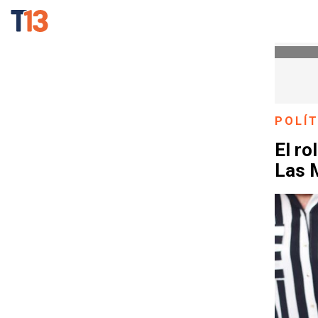
POLÍT
El ro
Las 