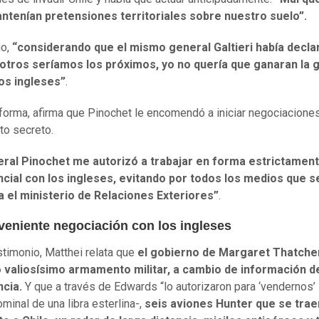
antenían pretensiones territoriales sobre nuestro suelo”.
io,
“considerando que el mismo general Galtieri había decla
otros seríamos los próximos, yo no quería que ganaran la 
los ingleses”
.
forma, afirma que Pinochet le encomendó a iniciar negociaciones
cto secreto.
eral Pinochet me autorizó a trabajar en forma estrictamen
ncial con los ingleses, evitando por todos los medios que s
a el ministerio de Relaciones Exteriores”
.
veniente negociación con los ingleses
stimonio, Matthei relata que
el gobierno de Margaret Thatche
 valiosísimo armamento militar, a cambio de información d
ncia.
Y que a través de Edwards “lo autorizaron para ‘vendernos’ 
minal de una libra esterlina-,
seis aviones Hunter que se trae