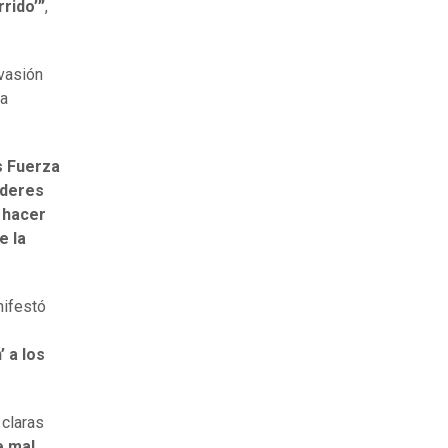
rido’”
,
nvasión
ea
s Fuerza
oderes
 hacer
e la
nifestó
 a los
 claras
e mal,