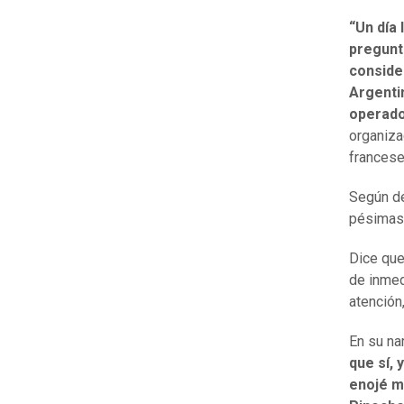
“Un día
pregunt
conside
Argentin
operado 
organiza
francese
Según de
pésimas 
Dice que
de inmed
atención
En su na
que sí,
enojé m