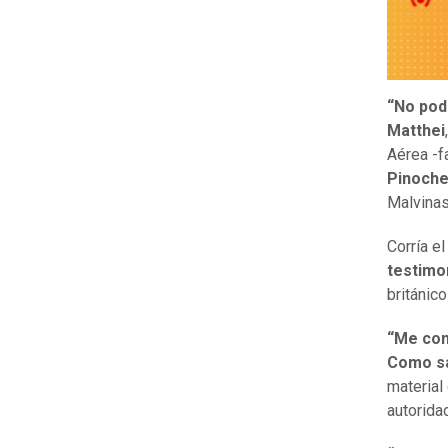
“No pod
Matthei
Aérea -f
Pinoche
Malvinas
Corría el
testimon
británic
“Me con
Como sa
material
autorida