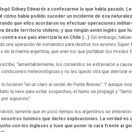
 llegó Sidney Edwards a confesarme lo que había pasado. Le
é cómo había podido suceder un incidente de esa naturalez
rando que ellos acordaron no efectuar operaciones militar
a desde territorio chileno, y que ningún avión inglés que h
contra ese país aterrizaría en Chile (…)
Sin embargo, habían
do una operación de comandos para destruir los aviones Super 
s de la marina argentina, que eran los que portaban los misiles 
scribe, “lamentablemente, los comandos se extraviaron a causa
condiciones meteorológicas y no les quedó otra que aterrizar en
 lo hicieron “en un claro al oeste de Punta Arenas”. Y aunque inc
iato la nave para evitar sospechas, el humo se propagó y “llamó
, por supuesto”.
rración, lamenta que en poco tiempo los argentinos se enteraron
 y nosotros tuvimos que darles explicaciones. La verdad es
ucho con los ingleses y tuve que poner la cara frente al ge