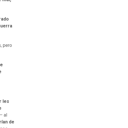
rado
guerra
, pero
te
e
r les
e
– al
rían de