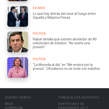
EX-ANTE
Lo que hay detrás del cese al fuego entre
Squella y Máximo Pavez
POLÍTICA
Rabat detalla que existen alrededor de 80
solicitudes de indultos: "No existe una
presión"
POLÍTICA
"La Moneda al día" en "Me enteré por la
prensa": Oficialismo no se rinde con indultos
QUIÉNES SOMOS
TRABAJA CON NOSOTROS
ÁREA
CERTIFICADO DE
COMERCIAL
HONORARIOS 2012