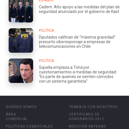
EX-ANTE
Cadem: Alto apoyo a las medidas del plan de
seguridad anunciado por el gobierno de Kast
POLÍTICA
Diputados califican de “máxima gravedad”
presunto ciberespionaje a empresas de
telecomunicaciones en Chile
POLÍTICA
Squella emplaza a Tohá por
cuestionamientos a medidas de seguridad:
“Es parte de quienes se sienten cómodos
con un sistema garantista”
QUIÉNES SOMOS
TRABAJA CON NOSOTROS
ÁREA
CERTIFICADO DE
COMERCIAL
HONORARIOS 2012
POLÍTICAS COMERCIALES
MEDICIÓN ANTENAS