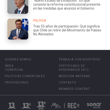
"Nuevo Estado de Excepción": En qué
consiste la reforma constitucional presente
en las medidas que anunció el Gobierno
POLÍTICA
Tras 55 años de participación: Qué significa
que Chile se retire del Movimiento de Países
No Alineados
QUIÉNES SOMOS
TRABAJA CON NOSOTROS
ÁREA
CERTIFICADO DE
COMERCIAL
HONORARIOS 2012
POLÍTICAS COMERCIALES
MEDICIÓN ANTENAS
PROVEEDORES
CONTACTO
BRANDED CONTENT