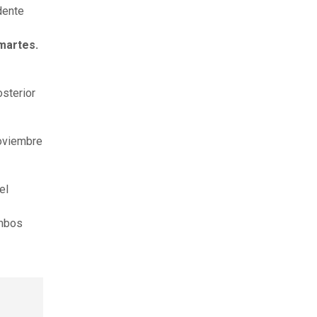
dente
martes.
osterior
noviembre
el
ambos