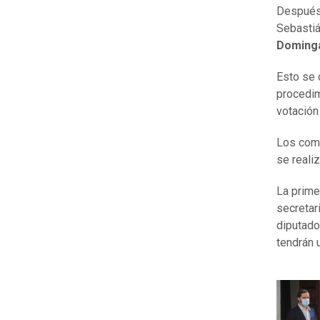
Después
Sebastiá
Doming
Esto se 
procedimi
votación
Los comi
se reali
La prime
secretar
diputado
tendrán 