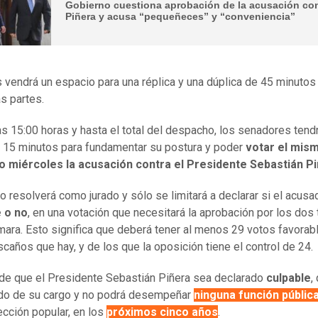
Gobierno cuestiona aprobación de la acusación co
Piñera y acusa “pequeñeces” y “conveniencia”
vendrá un espacio para una réplica y una dúplica de 45 minutos
as partes.
s 15:00 horas y hasta el total del despacho, los senadores tend
 15 minutos para fundamentar su postura y poder
votar el mis
o miércoles la acusación contra el Presidente Sebastián P
o resolverá como jurado y sólo se limitará a declarar si el acus
e o no
, en una votación que necesitará la aprobación por los dos 
mara. Esto significa que deberá tener al menos 29 votos favorab
scaños que hay, y de los que la oposición tiene el control de 24.
de que el Presidente Sebastián Piñera sea declarado
culpable
,
do de su cargo y no podrá desempeñar
ninguna función públic
ección popular, en los
próximos cinco años
.