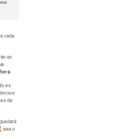
ntra
 a cada
rán un
mo
iñera.
ado es
tercios
les de
 quedará
a
, sea o