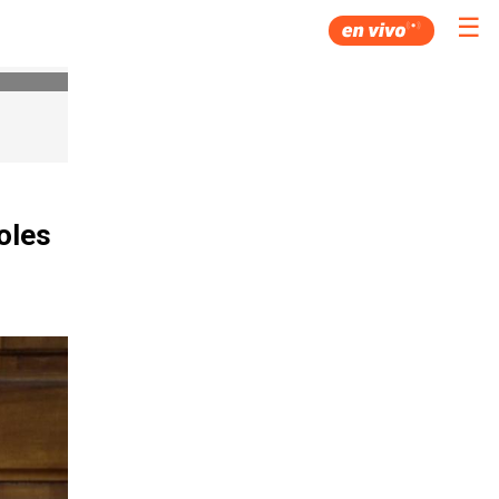
☰
oles