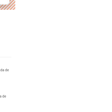
nda de
ia de