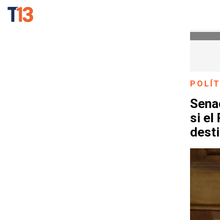
POLÍT
Sena
si el
desti