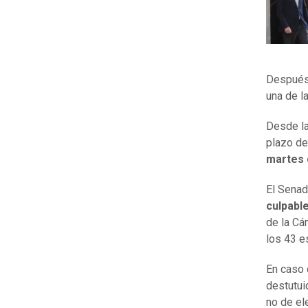
Después 
una de l
Desde la
plazo de
martes 
El Senad
culpabl
de la Cá
los 43 e
En caso 
destutui
no de el