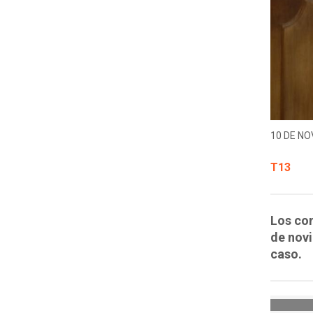
10 DE NO
T13
Los co
de novi
caso.