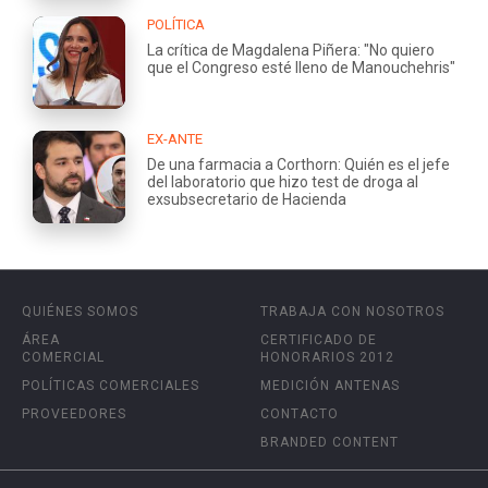
POLÍTICA
La crítica de Magdalena Piñera: "No quiero
que el Congreso esté lleno de Manouchehris"
EX-ANTE
De una farmacia a Corthorn: Quién es el jefe
del laboratorio que hizo test de droga al
exsubsecretario de Hacienda
QUIÉNES SOMOS
TRABAJA CON NOSOTROS
ÁREA
CERTIFICADO DE
COMERCIAL
HONORARIOS 2012
POLÍTICAS COMERCIALES
MEDICIÓN ANTENAS
PROVEEDORES
CONTACTO
BRANDED CONTENT