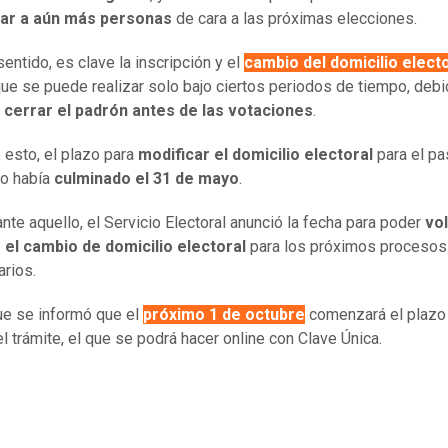
iar a aún más personas
de cara a las próximas elecciones.
entido, es clave la inscripción y el
cambio del domicilio elect
que se puede realizar solo bajo ciertos periodos de tiempo, deb
 cerrar el padrón antes de las votaciones
.
e esto, el plazo para
modificar el domicilio electoral
para el p
to había
culminado el 31 de mayo
.
nte aquello, el Servicio Electoral anunció la fecha para poder
vo
r el cambio de domicilio electoral
para los próximos procesos
arios.
ue se informó que el
próximo 1 de octubre
comenzará el plazo
el trámite, el que se podrá hacer online con Clave Única.