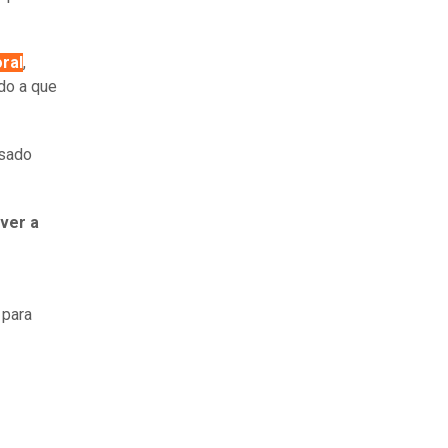
oral
,
ido a que
asado
lver a
 para