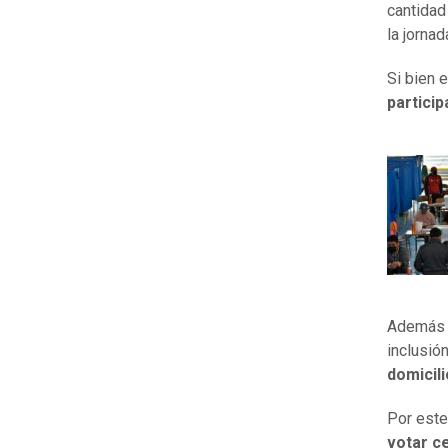
cantidad 
la jornad
Si bien e
particip
Además d
inclusió
domicil
Por este
votar c