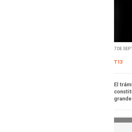
7 DE SEP
T13
El trám
constit
grande 