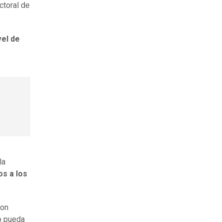
ctoral de
vel de
l
la
os a los
ron
o pueda