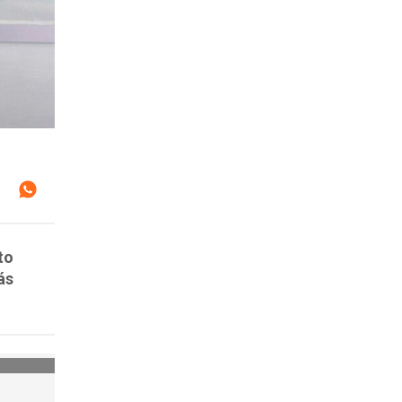
to
ás