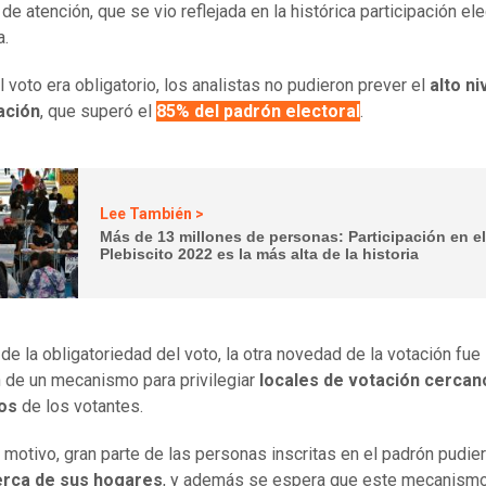
de atención, que se vio reflejada en la histórica participación ele
a.
l voto era obligatorio, los analistas no pudieron prever el
alto ni
ación
, que superó el
85% del padrón electoral
.
Lee También >
Más de 13 millones de personas: Participación en e
Plebiscito 2022 es la más alta de la historia
e la obligatoriedad del voto, la otra novedad de la votación fue 
n de un mecanismo para privilegiar
locales de votación cercan
ios
de los votantes.
 motivo, gran parte de las personas inscritas en el padrón pudie
erca de sus hogares
, y además se espera que este mecanism