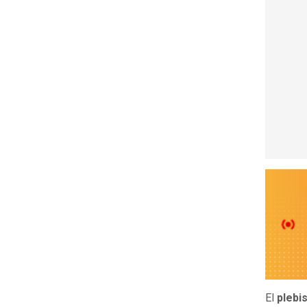
El
plebi