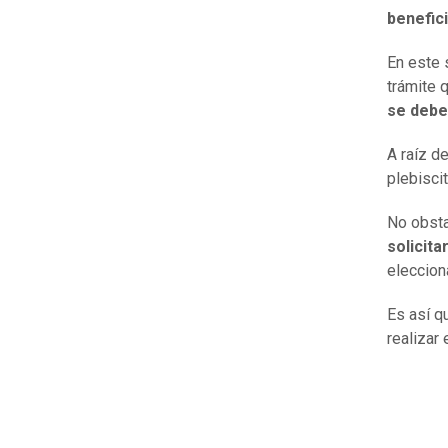
benefic
En este s
trámite 
se debe
A raíz d
plebisci
No obsta
solicita
eleccion
Es así q
realizar 