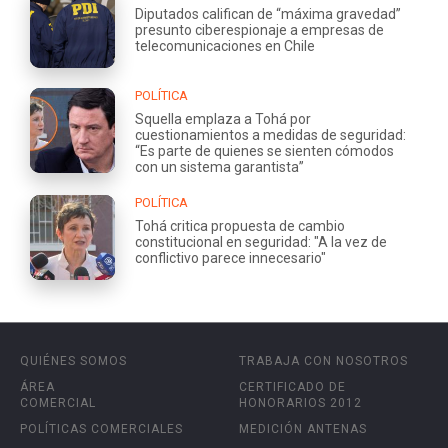
Diputados califican de “máxima gravedad”
presunto ciberespionaje a empresas de
telecomunicaciones en Chile
POLÍTICA
Squella emplaza a Tohá por
cuestionamientos a medidas de seguridad:
“Es parte de quienes se sienten cómodos
con un sistema garantista”
POLÍTICA
Tohá critica propuesta de cambio
constitucional en seguridad: "A la vez de
conflictivo parece innecesario"
QUIÉNES SOMOS
TRABAJA CON NOSOTROS
ÁREA
CERTIFICADO DE
COMERCIAL
HONORARIOS 2012
POLÍTICAS COMERCIALES
MEDICIÓN ANTENAS