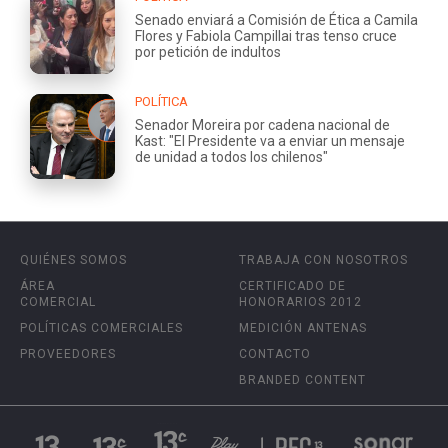
Senado enviará a Comisión de Ética a Camila
Flores y Fabiola Campillai tras tenso cruce
por petición de indultos
POLÍTICA
Senador Moreira por cadena nacional de
Kast: "El Presidente va a enviar un mensaje
de unidad a todos los chilenos"
QUIÉNES SOMOS
TRABAJA CON NOSOTROS
ÁREA
CERTIFICADO DE
COMERCIAL
HONORARIOS 2012
POLÍTICAS COMERCIALES
MEDICIÓN ANTENAS
PROVEEDORES
CONTACTO
BRANDED CONTENT