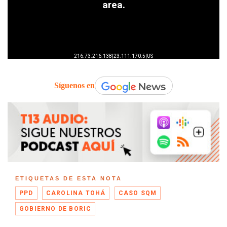
Síguenos en
ETIQUETAS DE ESTA NOTA
PPD
CAROLINA TOHÁ
CASO SQM
GOBIERNO DE BORIC