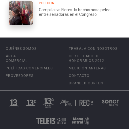
POLÍTICA
Campillai vs Flores: la bochornosa pelea
entre senadoras en el Congreso
QUIÉNES SOMOS
TRABAJA CON NOSOTROS
ÁREA
CERTIFICADO DE
COMERCIAL
HONORARIOS 2012
POLÍTICAS COMERCIALES
MEDICIÓN ANTENAS
PROVEEDORES
CONTACTO
BRANDED CONTENT