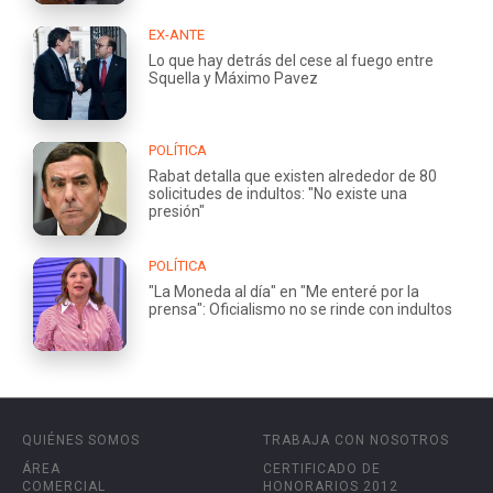
EX-ANTE
Lo que hay detrás del cese al fuego entre
Squella y Máximo Pavez
POLÍTICA
Rabat detalla que existen alrededor de 80
solicitudes de indultos: "No existe una
presión"
POLÍTICA
"La Moneda al día" en "Me enteré por la
prensa": Oficialismo no se rinde con indultos
QUIÉNES SOMOS
TRABAJA CON NOSOTROS
ÁREA
CERTIFICADO DE
COMERCIAL
HONORARIOS 2012