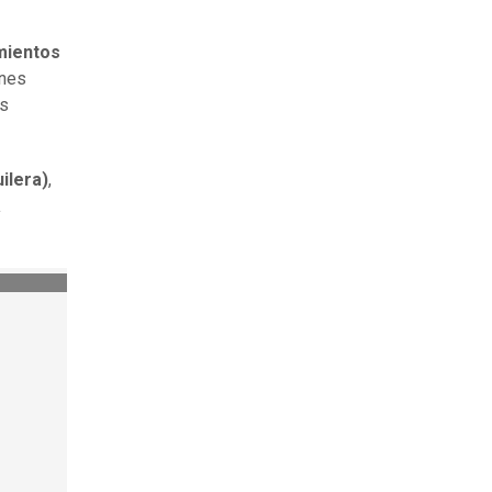
mientos
ones
es
ilera)
,
a