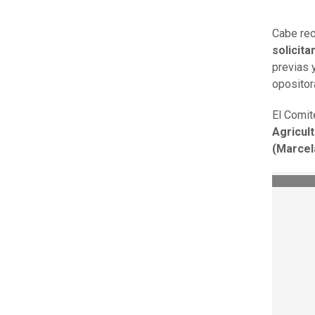
Cabe rec
solicita
previas 
opositor
El Comit
Agricul
(Marcel