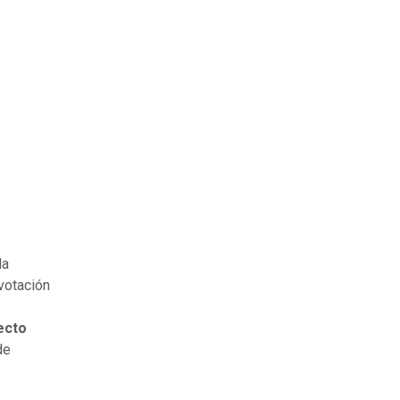
la
votación
ecto
de