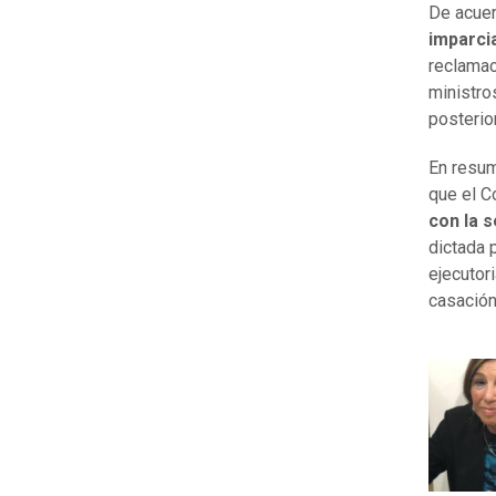
De acuer
imparcia
reclamac
ministro
posterio
En resum
que el C
con la s
dictada 
ejecutor
casación