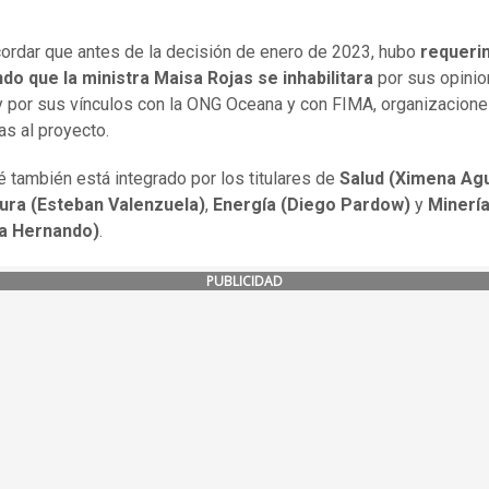
ordar que antes de la decisión de enero de 2023, hubo
requeri
ndo que la ministra Maisa Rojas se inhabilitara
por sus opini
y por sus vínculos con la ONG Oceana y con FIMA, organizacion
as al proyecto.
é también está integrado por los titulares de
Salud (Ximena Agu
tura (Esteban Valenzuela)
,
Energía (Diego Pardow)
y
Minerí
a Hernando)
.
PUBLICIDAD