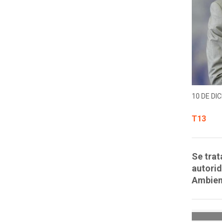
10 DE DIC
T13
Se trat
autori
Ambien