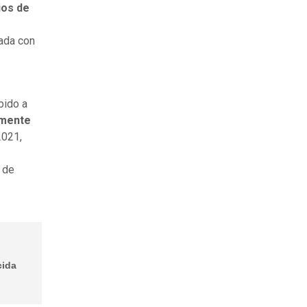
pios de
rada con
bido a
amente
2021,
 de
cida