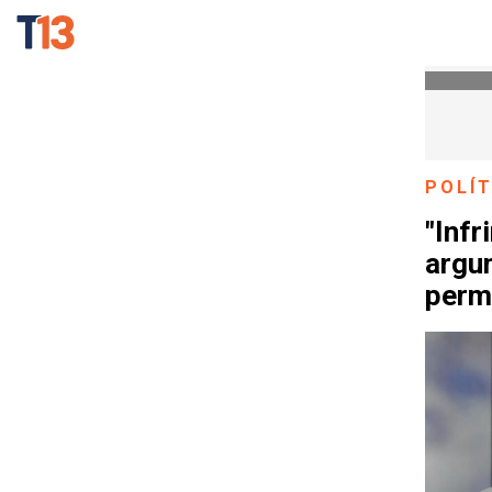
POLÍT
"Infr
argu
perm