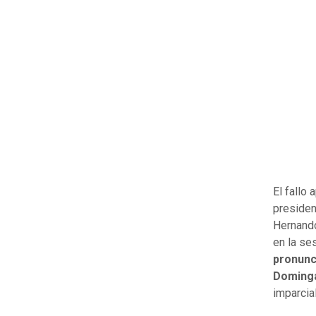
El fallo 
presiden
Hernando
en la se
pronunc
Doming
imparcia