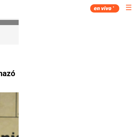
☰
chazó