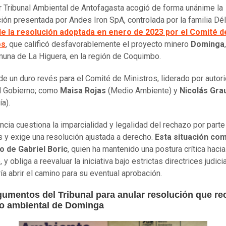
r Tribunal Ambiental de Antofagasta acogió de forma unánime la
ión presentada por Andes Iron SpA, controlada por la familia Dé
de la resolución adoptada en enero de 2023 por el Comité d
os
, que calificó desfavorablemente el proyecto minero
Dominga
muna de La Higuera, en la región de Coquimbo.
 de un duro revés para el Comité de Ministros, liderado por auto
l Gobierno; como
Maisa Rojas
(Medio Ambiente) y
Nicolás Gra
ía).
ncia cuestiona la imparcialidad y legalidad del rechazo por parte
s y exige una resolución ajustada a derecho.
Esta situación com
o de Gabriel Boric
, quien ha mantenido una postura crítica hacia
 y obliga a reevaluar la iniciativa bajo estrictas directrices judicia
ía abrir el camino para su eventual aprobación.
gumentos del Tribunal para anular resolución que r
o ambiental de Dominga