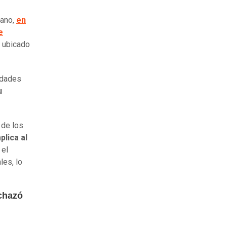
lano,
en
e
, ubicado
ridades
u
 de los
plica al
 el
les, lo
echazó