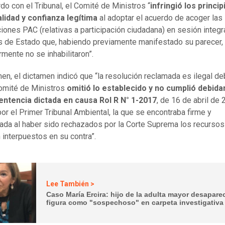
do con el Tribunal, el Comité de Ministros “
infringió los princi
lidad y confianza legítima
al adoptar el acuerdo de acoger las
iones PAC (relativas a participación ciudadana) en sesión integ
s de Estado que, habiendo previamente manifestado su parecer,
rmente no se inhabilitaron”.
en, el dictamen indicó que “la resolución reclamada es ilegal de
omité de Ministros
omitió lo establecido y no cumplió debid
entencia dictada en causa Rol R N° 1-2017
, de 16 de abril de 
por el Primer Tribunal Ambiental, la que se encontraba firme y
iada al haber sido rechazados por la Corte Suprema los recursos
 interpuestos en su contra”.
Lee También >
Caso María Ercira: hijo de la adulta mayor desapare
figura como "sospechoso" en carpeta investigativa