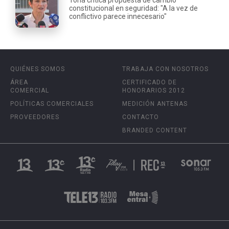
constitucional en seguridad: "A la vez de
conflictivo parece innecesario"
QUIÉNES SOMOS
TRABAJA CON NOSOTROS
ÁREA
CERTIFICADO DE
COMERCIAL
HONORARIOS 2012
POLÍTICAS COMERCIALES
MEDICIÓN ANTENAS
PROVEEDORES
CONTACTO
BRANDED CONTENT