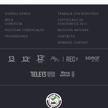
QUIÉNES SOMOS
TRABAJA CON NOSOTROS
ÁREA
CERTIFICADO DE
COMERCIAL
HONORARIOS 2012
POLÍTICAS COMERCIALES
MEDICIÓN ANTENAS
PROVEEDORES
CONTACTO
BRANDED CONTENT