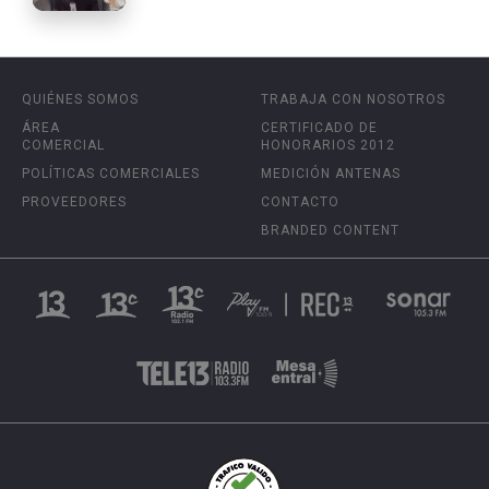
QUIÉNES SOMOS
TRABAJA CON NOSOTROS
ÁREA
CERTIFICADO DE
COMERCIAL
HONORARIOS 2012
POLÍTICAS COMERCIALES
MEDICIÓN ANTENAS
PROVEEDORES
CONTACTO
BRANDED CONTENT