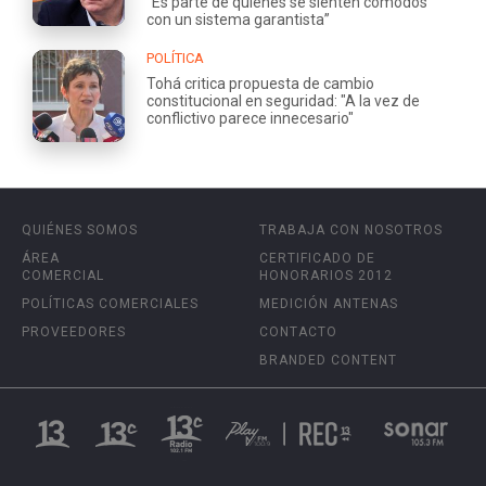
“Es parte de quienes se sienten cómodos
con un sistema garantista”
POLÍTICA
Tohá critica propuesta de cambio
constitucional en seguridad: "A la vez de
conflictivo parece innecesario"
QUIÉNES SOMOS
TRABAJA CON NOSOTROS
ÁREA
CERTIFICADO DE
COMERCIAL
HONORARIOS 2012
POLÍTICAS COMERCIALES
MEDICIÓN ANTENAS
PROVEEDORES
CONTACTO
BRANDED CONTENT