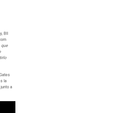
, Bll
 com
que
o
irlo
 Gates
s la
 junto a