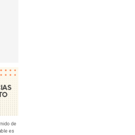
rnido de
able es