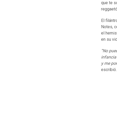
que te s
reggaetó
El filán
Notes, c
el hemis
en su vid
“No pued
infancia
y me pon
escribió.