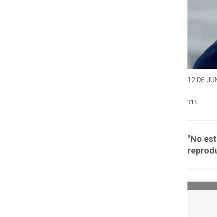
12 DE JUN
T13
"No est
reprod