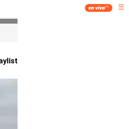
☰
aylist