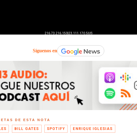
Síguenos en
UETAS DE ESTA NOTA
LES
BILL GATES
SPOTIFY
ENRIQUE IGLESIAS