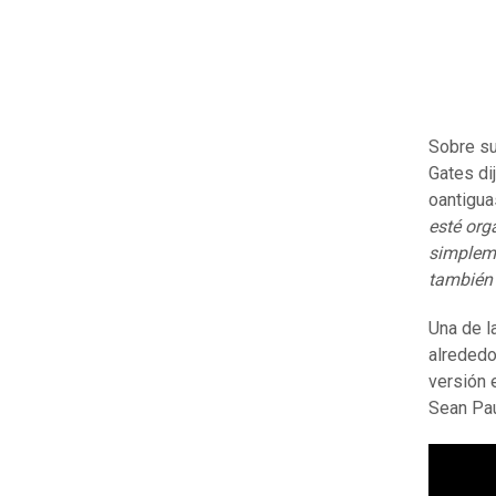
Sobre su
Gates di
oantigua
esté org
simpleme
también 
Una de l
alrededo
versión 
Sean Pau