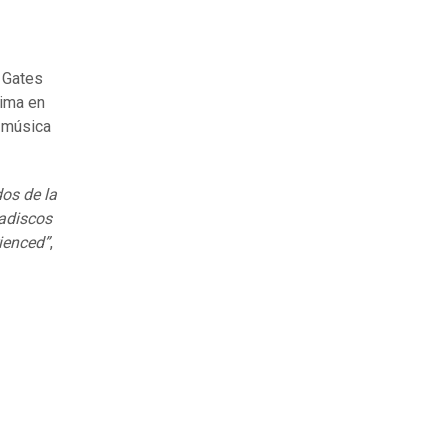
l Gates
xima en
a música
os de la
cadiscos
ienced”
,