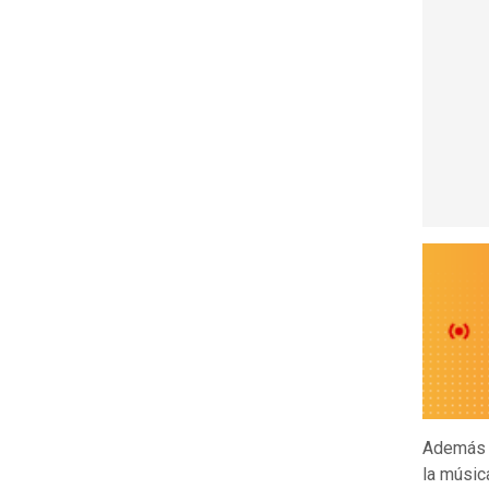
Además d
la músic