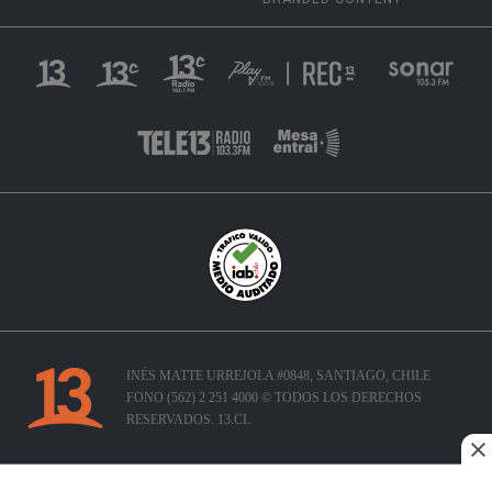
INÉS MATTE URREJOLA #0848, SANTIAGO, CHILE
FONO (562) 2 251 4000 © TODOS LOS DERECHOS
RESERVADOS. 13.CL