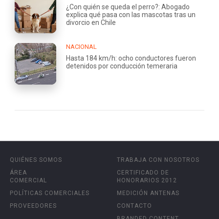
¿Con quién se queda el perro?: Abogado
explica qué pasa con las mascotas tras un
divorcio en Chile
NACIONAL
Hasta 184 km/h: ocho conductores fueron
detenidos por conducción temeraria
QUIÉNES SOMOS
TRABAJA CON NOSOTROS
ÁREA
CERTIFICADO DE
COMERCIAL
HONORARIOS 2012
POLÍTICAS COMERCIALES
MEDICIÓN ANTENAS
PROVEEDORES
CONTACTO
BRANDED CONTENT