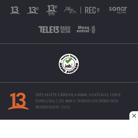
INÉS MATTE URREJOLA #0848, SANTIAGO, CHILE
FONO (562) 2 251 4000 © TODOS LOS DERECHOS
RESERVADOS. 13.CL