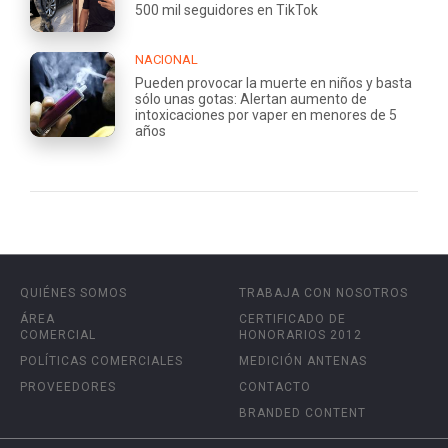
500 mil seguidores en TikTok
NACIONAL
Pueden provocar la muerte en niños y basta
sólo unas gotas: Alertan aumento de
intoxicaciones por vaper en menores de 5
años
QUIÉNES SOMOS
TRABAJA CON NOSOTROS
ÁREA
CERTIFICADO DE
COMERCIAL
HONORARIOS 2012
POLÍTICAS COMERCIALES
MEDICIÓN ANTENAS
PROVEEDORES
CONTACTO
BRANDED CONTENT