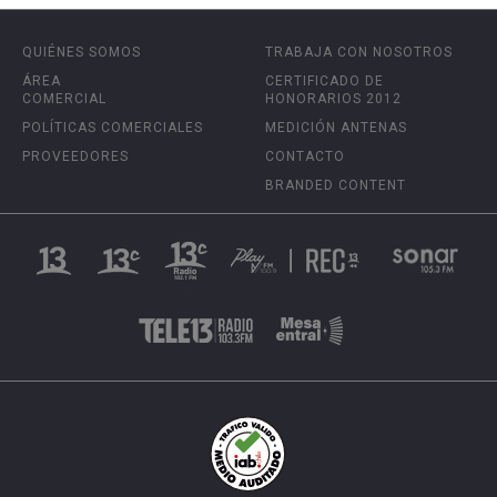
QUIÉNES SOMOS
TRABAJA CON NOSOTROS
ÁREA
CERTIFICADO DE
COMERCIAL
HONORARIOS 2012
POLÍTICAS COMERCIALES
MEDICIÓN ANTENAS
PROVEEDORES
CONTACTO
BRANDED CONTENT